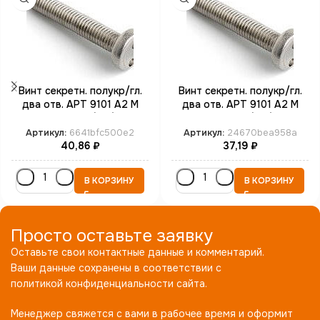
Винт секретн. полукр/гл.
Винт секретн. полукр/гл.
два отв. АРТ 9101 А2 M
два отв. АРТ 9101 А2 M
4*16 SP8 (100)
4*6 SP8 (100)
Артикул:
6641bfc500e2
Артикул:
24670bea958a
40,86
₽
37,19
₽
В КОРЗИНУ
В КОРЗИНУ
Просто оставьте заявку
Оставьте свои контактные данные и комментарий.
Ваши данные сохранены в соответствии с
политикой конфиденциальности сайта.
Менеджер свяжется с вами в рабочее время и оформит