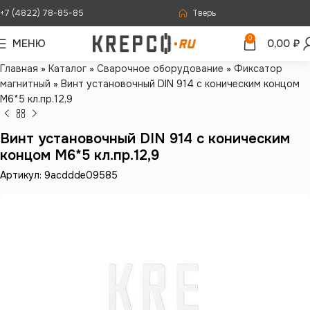
+7 (4822) 78-85-85
Тверь
0
МЕНЮ
0,00
₽
Главная
»
Каталог
»
Сварочное оборудование
»
Фиксатор
магнитный
»
Винт установочный DIN 914 с коническим концом
М6*5 кл.пр.12,9
Винт установочный DIN 914 с коническим
концом М6*5 кл.пр.12,9
Артикул: 9acddde09585