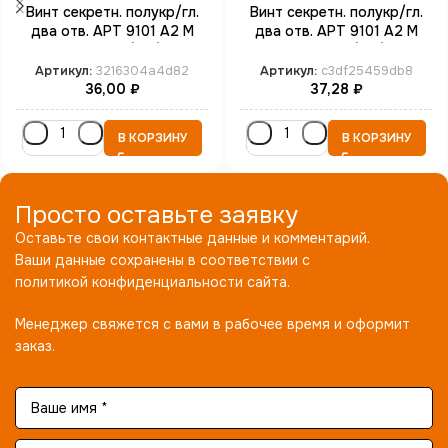
Винт секретн. полукр/гл.
Винт секретн. полукр/гл.
два отв. АРТ 9101 А2 M
два отв. АРТ 9101 А2 M
3*12 SP4 (100)
3*16 SP4 (100)
Артикул:
3216304a4d82
Артикул:
c3df25459db8
36,00
₽
37,28
₽
В КОРЗИНУ
В КОРЗИНУ
Просто оставьте заявку
Оставьте свои контактные данные и комментарий.
Ваши данные сохранены в соответствии с
политикой конфиденциальности сайта.
Менеджер свяжется с вами в рабочее время и оформит
заказ.