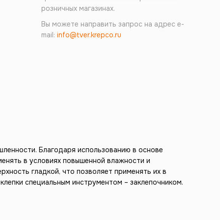
розничных магазинах.
Вы можете направить запрос на адрес e-
mail:
info@tver.krepco.ru
шленности. Благодаря использованию в основе
енять в условиях повышенной влажности и
рхность гладкой, что позволяет применять их в
клепки специальным инструментом – заклепочником.