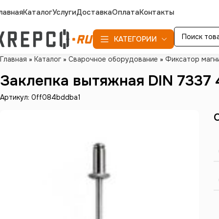
лавная
Каталог
Услуги
Доставка
Оплата
Контакты
КАТЕГОРИИ
Главная
»
Каталог
»
Сварочное оборудование
»
Фиксатор магн
Заклепка вытяжная DIN 7337 
Артикул: 0ff084bddba1