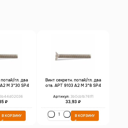
 потай/гл. два
Винт секретн. потай/гл. два
Винт
 А2 M 3*30 SP4
отв. АРТ 9103 А2 M 3*8 SP4
отв. 
00)
(100)
6b44d02036
Артикул:
3b0cb1b761f1
А
35
₽
33,93
₽
В КОРЗИНУ
В КОРЗИНУ