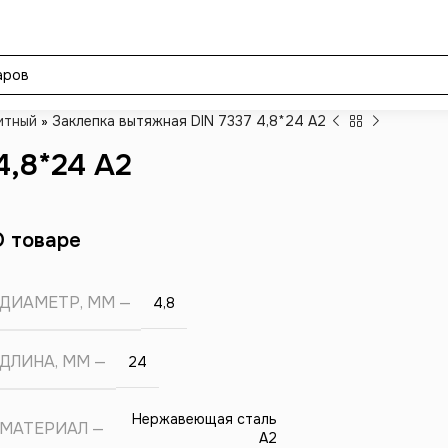
итный
»
Заклепка вытяжная DIN 7337 4,8*24 А2
4,8*24 А2
О товаре
ДИАМЕТР, ММ
4,8
ДЛИНА, ММ
24
Нержавеющая сталь
МАТЕРИАЛ
А2