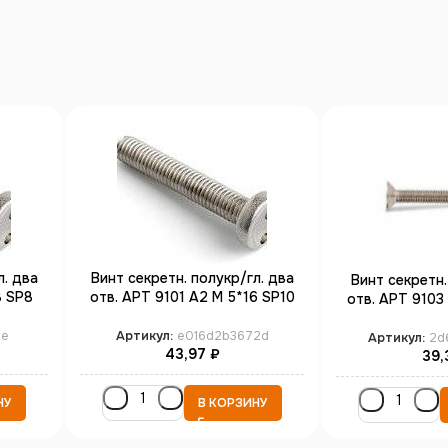
л. два
Винт секретн. полукр/гл. два
Винт секретн.
8 SP8
отв. АРТ 9101 А2 M 5*16 SP10
отв. АРТ 9103
(100)
(1
ee
Артикул:
e016d2b3672d
Артикул:
2d
43,97
₽
39,
НУ
В КОРЗИНУ