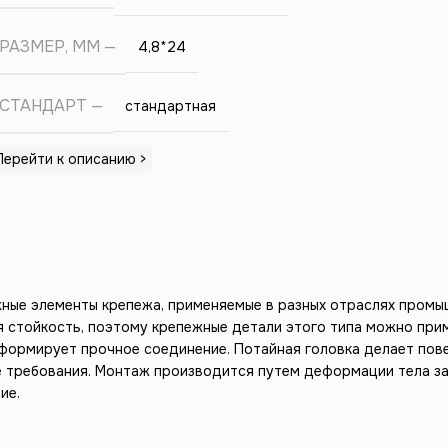
РАЗМЕР, ММ
4,8*24
СТАНДАРТ
стандартная
Перейти к описанию >
жные элементы крепежа, применяемые в разных отраслях промы
стойкость, поэтому крепежные детали этого типа можно прим
 формирует прочное соединение. Потайная головка делает пове
е требования. Монтаж производится путем деформации тела за
ие.