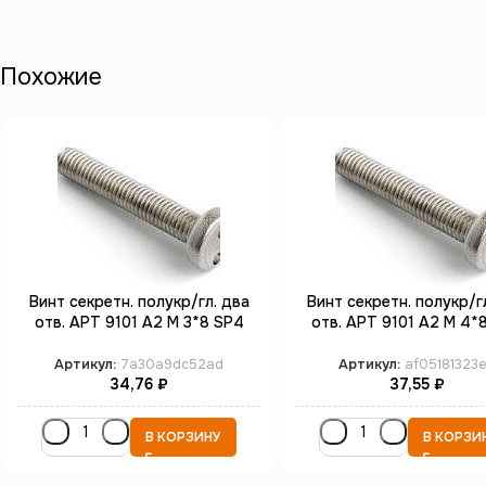
Похожие
Винт секретн. полукр/гл. два
Винт секретн. полукр/г
отв. АРТ 9101 А2 M 3*8 SP4
отв. АРТ 9101 А2 M 4*
(100)
(100)
Артикул:
7a30a9dc52ad
Артикул:
af05181323
34,76
₽
37,55
₽
В КОРЗИНУ
В КОРЗИ