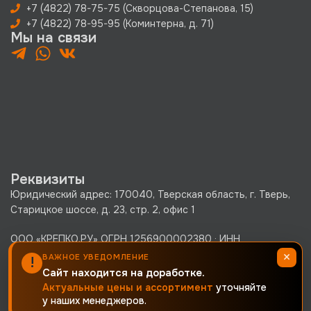
+7 (4822) 78-75-75 (Скворцова-Степанова, 15)
+7 (4822) 78-95-95 (Коминтерна, д. 71)
Мы на связи
Реквизиты
Юридический адрес: 170040, Тверская область, г. Тверь,
Старицкое шоссе, д. 23, стр. 2, офис 1
ООО «КРЕПКО.РУ» ОГРН 1256900002380 · ИНН
6900019171 · КПП 690001001
×
ВАЖНОЕ УВЕДОМЛЕНИЕ
!
Политика конфиденциальности
Сайт находится на доработке.
Актуальные цены и ассортимент
уточняйте
Согласие на обработку персональных данных
у наших менеджеров.