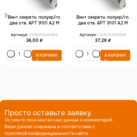
Винт секретн. полукр/гл.
Винт секретн. полукр/гл.
два отв. АРТ 9101 А2 M
два отв. АРТ 9101 А2 M
3*12 SP4 (100)
3*16 SP4 (100)
Артикул:
3216304a4d82
Артикул:
c3df25459db8
36,00
₽
37,28
₽
В КОРЗИНУ
В КОРЗИНУ
Просто оставьте заявку
Оставьте свои контактные данные и комментарий.
Ваши данные сохранены в соответствии с
политикой конфиденциальности сайта.