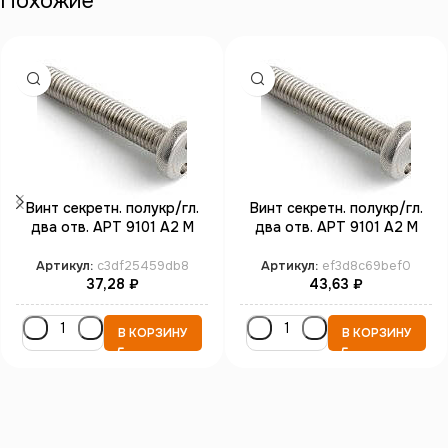
Похожие
Винт секретн. полукр/гл.
Винт секретн. полукр/гл.
два отв. АРТ 9101 А2 M
два отв. АРТ 9101 А2 M
3*16 SP4 (100)
4*25 SP8 (100)
Артикул:
c3df25459db8
Артикул:
ef3d8c69bef0
37,28
₽
43,63
₽
В КОРЗИНУ
В КОРЗИНУ