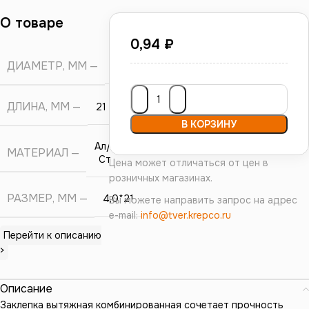
О товаре
0,94
₽
ДИАМЕТР, ММ
4
ДЛИНА, ММ
21
В КОРЗИНУ
Ал/
МАТЕРИАЛ
Ст
Цена может отличаться от цен в
розничных магазинах.
РАЗМЕР, ММ
4,0*21
Вы можете направить запрос на адрес
e-mail:
info@tver.krepco.ru
Перейти к описанию
>
Описание
Заклепка вытяжная комбинированная сочетает прочность