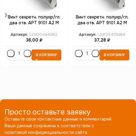
Винт секретн. полукр/гл.
Винт секретн. полукр/гл.
два отв. АРТ 9101 А2 M
два отв. АРТ 9101 А2 M
3*12 SP4 (100)
3*16 SP4 (100)
Артикул:
3216304a4d82
Артикул:
c3df25459db8
36,00
₽
37,28
₽
В КОРЗИНУ
В КОРЗИНУ
Просто оставьте заявку
Оставьте свои контактные данные и комментарий.
Ваши данные сохранены в соответствии с
политикой конфиденциальности сайта.