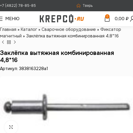
+7 (4822) 78-85-85
Тверь
0
МЕНЮ
0,00
₽
Главная
»
Каталог
»
Сварочное оборудование
»
Фиксатор
магнитный
»
Заклёпка вытяжная комбинированная 4,8*16
Заклёпка вытяжная комбинированная
4,8*16
Артикул: 3838163228a1
Нажмите, чтобы увеличить