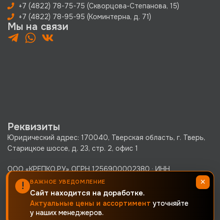
+7 (4822) 78-75-75 (Скворцова-Степанова, 15)
+7 (4822) 78-95-95 (Коминтерна, д. 71)
Мы на связи
Реквизиты
Юридический адрес: 170040, Тверская область, г. Тверь,
Старицкое шоссе, д. 23, стр. 2, офис 1
ООО «КРЕПКО.РУ» ОГРН 1256900002380 · ИНН
6900019171 · КПП 690001001
×
ВАЖНОЕ УВЕДОМЛЕНИЕ
!
Политика конфиденциальности
Сайт находится на доработке.
Актуальные цены и ассортимент
уточняйте
Согласие на обработку персональных данных
у наших менеджеров.