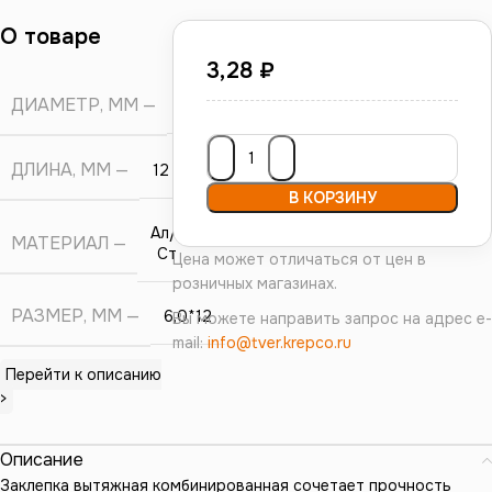
О товаре
3,28
₽
ДИАМЕТР, ММ
6
ДЛИНА, ММ
12
В КОРЗИНУ
Ал/
МАТЕРИАЛ
Ст
Цена может отличаться от цен в
розничных магазинах.
РАЗМЕР, ММ
6,0*12
Вы можете направить запрос на адрес e-
mail:
info@tver.krepco.ru
Перейти к описанию
>
Описание
Заклепка вытяжная комбинированная сочетает прочность