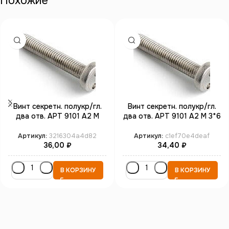
Похожие
Винт секретн. полукр/гл.
Винт секретн. полукр/гл.
два отв. АРТ 9101 А2 M
два отв. АРТ 9101 А2 M 3*6
3*12 SP4 (100)
SP4 (100)
Артикул:
3216304a4d82
Артикул:
c1ef70e4deaf
36,00
₽
34,40
₽
В КОРЗИНУ
В КОРЗИНУ