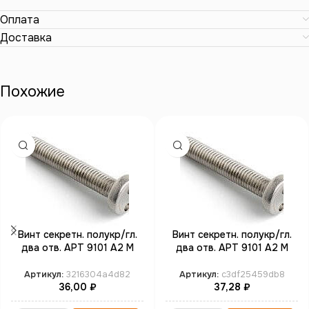
Оплата
Доставка
Похожие
Винт секретн. полукр/гл.
Винт секретн. полукр/гл.
два отв. АРТ 9101 А2 M
два отв. АРТ 9101 А2 M
3*12 SP4 (100)
3*16 SP4 (100)
Артикул:
3216304a4d82
Артикул:
c3df25459db8
36,00
₽
37,28
₽