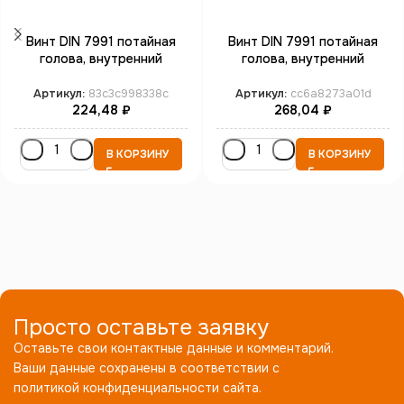
Винт DIN 7991 потайная
Винт DIN 7991 потайная
голова, внутренний
голова, внутренний
шестигранник М20*65
шестигранник М20*80
кл.пр. 10.9 бп
кл.пр. 10.9 бп
Артикул:
83c3c998338c
Артикул:
cc6a8273a01d
224,48
₽
268,04
₽
В КОРЗИНУ
В КОРЗИНУ
Просто оставьте заявку
Оставьте свои контактные данные и комментарий.
Ваши данные сохранены в соответствии с
политикой конфиденциальности сайта.