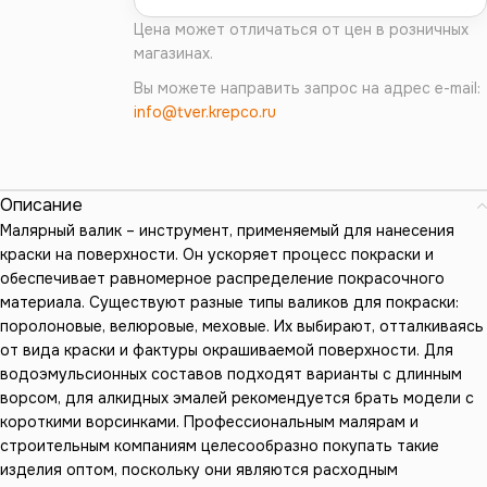
Цена может отличаться от цен в розничных
магазинах.
Вы можете направить запрос на адрес e-mail:
info@tver.krepco.ru
Описание
Малярный валик – инструмент, применяемый для нанесения
краски на поверхности. Он ускоряет процесс покраски и
обеспечивает равномерное распределение покрасочного
материала. Существуют разные типы валиков для покраски:
поролоновые, велюровые, меховые. Их выбирают, отталкиваясь
от вида краски и фактуры окрашиваемой поверхности. Для
водоэмульсионных составов подходят варианты с длинным
ворсом, для алкидных эмалей рекомендуется брать модели с
короткими ворсинками. Профессиональным малярам и
строительным компаниям целесообразно покупать такие
изделия оптом, поскольку они являются расходным