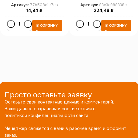
кл.пр. 10.9 бп
кл.пр. 10.9 бп
Артикул:
77b508c1e7ca
Артикул:
83c3c998338c
14,94
₽
224,48
₽
В КОРЗИНУ
В КОРЗИНУ
Просто оставьте заявку
Оставьте свои контактные данные и комментарий.
Ваши данные сохранены в соответствии с
политикой конфиденциальности сайта.
Менеджер свяжется с вами в рабочее время и оформит
заказ.