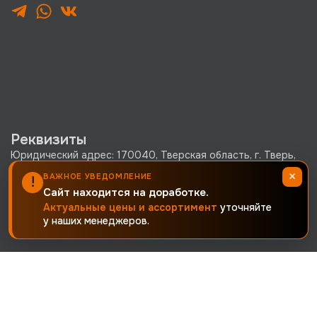
Реквизиты
Юридический адрес: 170040, Тверская область, г. Тверь,
Старицкое шоссе, д. 23, стр. 2, офис 1
×
ВАЖНОЕ УВЕДОМЛЕНИЕ
!
Сайт находится на доработке.
ООО «КРЕПКО.РУ» ОГРН 1256900002380 · ИНН
Актуальные цены и ассортимент
уточняйте
6900019171 · КПП 690001001
у наших менеджеров.
Политика конфиденциальности
Согласие на обработку персональных данных