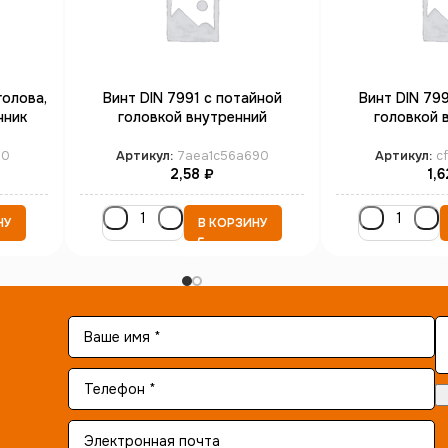
голова,
Винт DIN 7991 с потайной
Винт DIN 799
нник
головкой внутренний
головкой 
п
шестиганник М3*20 кл.пр. 10.9
шестиганник М5
бп
б
10
Артикул:
7aea1c56a690
Артикул:
c
2,58
₽
1,
НУ
В КОРЗИНУ