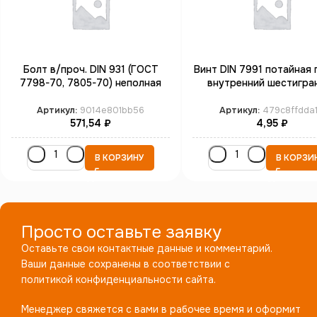
Болт в/проч. DIN 931 (ГОСТ
Винт DIN 7991 потайная 
7798-70, 7805-70) неполная
внутренний шестигра
резьба М22*110 кл.пр.10.9 бп
М6*20 кл.пр. 10.9 б
Артикул:
9014e801bb56
Артикул:
479c8ffdda
571,54
₽
4,95
₽
В КОРЗИНУ
В КОРЗИ
Просто оставьте заявку
Оставьте свои контактные данные и комментарий.
Ваши данные сохранены в соответствии с
политикой конфиденциальности сайта.
Менеджер свяжется с вами в рабочее время и оформит