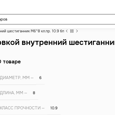
ний шестиганник М6*8 кл.пр. 10.9 бп
овкой внутренний шестиганник
О товаре
ДИАМЕТР, ММ
6
ДЛИНА, ММ
8
КЛАСС ПРОЧНОСТИ
10.9